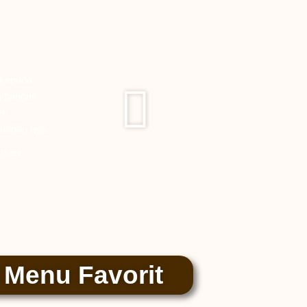
 kepada
 hangat
n
suapan nya.
tkan
Menu Favorit