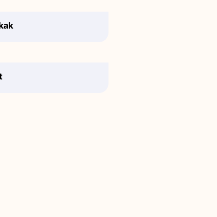
kak
t