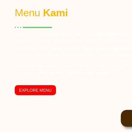
Menu
Kami
Para ahli menciptakan paduan cita rasa yang mengingat kan
kampung halaman, Pelayanan yang ramah di sambut dengan
nya nuansa alam. Sajian cita rasa yang di masak tanpa baha
pengawet, mengangkat rasa rempah yang kuat pada setiap 
Setiap hidangan dalam Menu Kampoeng Koneng memperliha
kekayaan kuliner Indonesia dalam setiap suapan.
EXPLORE MENU